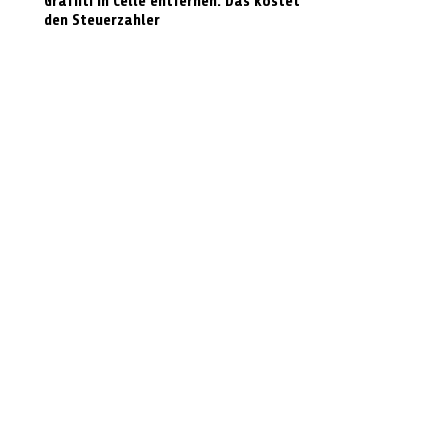
Graffiti in Celle entfernen: Das kostet es
den Steuerzahler
N-Joy-Challenge in Celle: Moderator
rutscht 143 Mal die Feuerwehrstange
runter