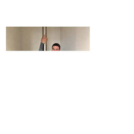
N-Joy-Challenge in Celle: Moderator
rutscht 143 Mal die Feuerwehrstange
runter