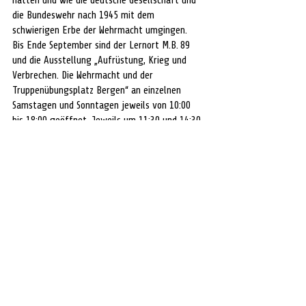
hatten und wie die deutsche Gesellschaft und 
die Bundeswehr nach 1945 mit dem 
schwierigen Erbe der Wehrmacht umgingen.
Bis Ende September sind der Lernort M.B. 89 
und die Ausstellung „Aufrüstung, Krieg und 
Verbrechen. Die Wehrmacht und der 
Truppenübungsplatz Bergen“ an einzelnen 
Samstagen und Sonntagen jeweils von 10:00 
bis 18:00 geöffnet. Jeweils um 11:30 und 14:30 
wird ein Rundgang am Lernort M.B. 89 
angeboten. Treffpunkt ist vor dem 
Ausstellungseingang. Der Eintritt und die 
Teilnahme sind kostenlos. Eine Anmeldung ist 
nicht erforderlich
Anfahrt zum Lernort  M.B. 89:
 Der Lernort liegt 
an der Winsener Straße im äußersten 
südöstlichen Bereich der Niedersachsen-
Kaserne, ca. 2,2 Km entfernt vom 
Dokumentationszentrum der Gedenkstätte 
Bergen-Belsen in Richtung der Stadt Bergen. 