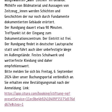
ausgewählten „Wahr-Zeichen“ im Gelände. 
Mithilfe von Bildmaterial und Aussagen von 
Zeitzeug_innen werden Schichten und 
Geschichten der nur noch durch Fundamente 
dokumentierten Gebäude erörtert.
Der Rundgang dauert etwa 90 Minuten. 
Treffpunkt ist der Eingang zum 
Dokumentationszentrum. Der Eintritt ist frei. 
Der Rundgang findet in deutscher Lautsprache 
statt und führt auch über unbefestigte Wege 
im Außengelände. Festes Schuhwerk und 
wetterfeste Kleidung sind daher 
empfehlenswert.
Bitte melden Sie sich bis Freitag, 6. September 
2024 über unser Buchungsportal verbindlich an. 
Sie erhalten eine Bestätigungsmail nach der 
Anmeldung. Link: 
https://app.cituro.com/booking/stiftung-ng?
presetService=11ec0be4b92410409f55375d376d
d67e#step=1