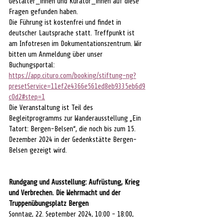
Gestalter_innen und Kurator_innen auf diese 
Fragen gefunden haben.
Die Führung ist kostenfrei und findet in 
deutscher Lautsprache statt. Treffpunkt ist 
am Infotresen im Dokumentationszentrum. Wir 
bitten um Anmeldung über unser 
Buchungsportal: 
https://app.cituro.com/booking/stiftung-ng?
presetService=11ef2e4366e561ed8eb9335eb6d9
c0d2#step=1
Die Veranstaltung ist Teil des 
Begleitprogramms zur Wanderausstellung „Ein 
Tatort: Bergen-Belsen“, die noch bis zum 15. 
Dezember 2024 in der Gedenkstätte Bergen-
Belsen gezeigt wird.
Rundgang und Ausstellung: Aufrüstung, Krieg 
und Verbrechen. Die Wehrmacht und der 
Truppenübungsplatz Bergen
Sonntag, 22. September 2024, 10:00 - 18:00, 