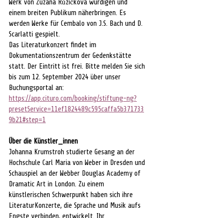
Werk von Zuzana Růžičková würdigen und 
einem breiten Publikum näherbringen. Es 
werden Werke für Cembalo von J.S. Bach und D. 
Scarlatti gespielt.
Das Literaturkonzert findet im 
Dokumentationszentrum der Gedenkstätte 
statt. Der Eintritt ist frei. Bitte melden Sie sich 
bis zum 12. September 2024 über unser 
Buchungsportal an: 
https://app.cituro.com/booking/stiftung-ng?
presetService=11ef1824489c595caffa5b371733
9b21#step=1
Über die Künstler_innen
Johanna Krumstroh studierte Gesang an der 
Hochschule Carl Maria von Weber in Dresden und 
Schauspiel an der Webber Douglas Academy of 
Dramatic Art in London. Zu einem 
künstlerischen Schwerpunkt haben sich ihre 
LiteraturKonzerte, die Sprache und Musik aufs 
Engste verbinden, entwickelt. Ihr 