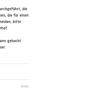
rchgeführt, die 
n, die für einen 
eiden, bitte 
nhof.
eams gebucht 
ier: 