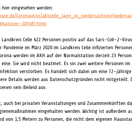
 hier eingesehen werden:
hsen.de/Coronavirus/aktuelle_lage_in_niedersachsen/nieders
dikatoren-203487.html
 Landkreis Celle 422 Personen positiv auf das Sars-CoV-2-Virus
r Pandemie im März 2020 im Landkreis Celle infizierten Persone
Corona werden im AKH auf der Normalstation derzeit 23 Person
n eine. Sie wird nicht beatmet. Es sin zwei weitere Personen 
nfektion verstorben. Es handelt sich dabei um eine 72-jährige
ere Details werden aus Datenschutzgründen nicht mitgeteilt. D
benen sein Beileid aus.  
t, auch bei privaten Veranstaltungen und Zusammenkünften da
gienemaßnahmen eingehalten werden. Wichtig ist außerdem au
nd von 1,5 Metern zu Personen, die nicht dem eigenen Haussta