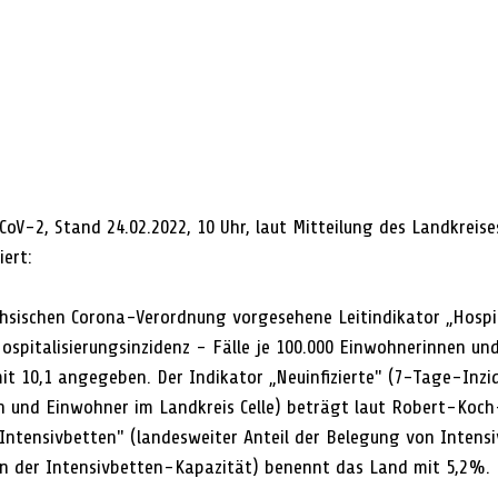
oV-2, Stand 24.02.2022, 10 Uhr, laut Mitteilung des Landkreises
ert:
hsischen Corona-Verordnung vorgesehene Leitindikator „Hospit
spitalisierungsinzidenz - Fälle je 100.000 Einwohnerinnen un
t 10,1 angegeben. Der Indikator „Neuinfizierte" (7-Tage-Inzid
 und Einwohner im Landkreis Celle) beträgt laut Robert-Koch-I
„Intensivbetten" (landesweiter Anteil der Belegung von Intens
n der Intensivbetten-Kapazität) benennt das Land mit 5,2%.