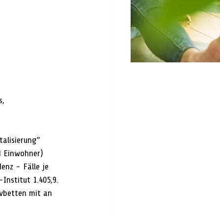
, 
alisierung" 
d Einwohner) 
enz - Fälle je 
nstitut 1.405,9. 
ivbetten mit an 