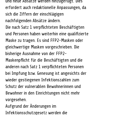
und neue Absätze werden hinzugefügt. Dies 
erfordert auch redaktionelle Anpassungen, da 
sich die Ziffern der einschlägigen 
nachfolgenden Absätze ändern.
Die nach Satz 1 verpflichteten Beschäftigten 
und Personen haben weiterhin eine qualifizierte 
Maske zu tragen. Es sind FFP2-Masken oder 
gleichwertige Masken vorgeschrieben. Die 
bisherige Ausnahme von der FFP2-
Maskenpflicht für die Beschäftigten und die 
anderen nach Satz 1 verpflichteten Personen 
bei Impfung bzw. Genesung ist angesichts der 
wieder gestiegenen Infektionszahlen zum 
Schutz der vulnerablen Bewohnerinnen und 
Bewohner in den Einrichtungen nicht mehr 
vorgesehen.
Aufgrund der Änderungen im 
Infektionsschutzgesetz werden die 
Regelungen zu den Testungen auf das 
Coronavirus SARS-CoV2 aus § 28b Abs. 2 IfSG in 
der seit dem 12. Dezember 2021 geltenden 