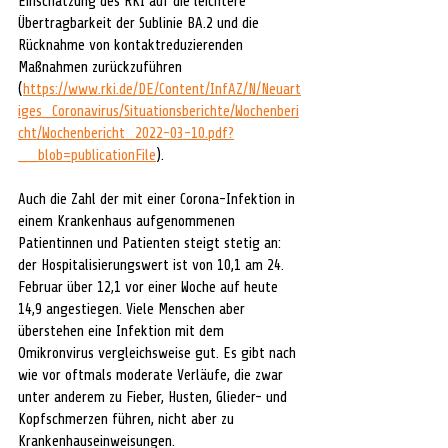
Einschätzung des RKI auf die leichtere 
Übertragbarkeit der Sublinie BA.2 und die 
Rücknahme von kontaktreduzierenden 
Maßnahmen zurückzuführen 
(
https://www.rki.de/DE/Content/InfAZ/N/Neuart
iges_Coronavirus/Situationsberichte/Wochenberi
cht/Wochenbericht_2022-03-10.pdf?
__blob=publicationFile
).
Auch die Zahl der mit einer Corona-Infektion in 
einem Krankenhaus aufgenommenen 
Patientinnen und Patienten steigt stetig an: 
der Hospitalisierungswert ist von 10,1 am 24. 
Februar über 12,1 vor einer Woche auf heute 
14,9 angestiegen. Viele Menschen aber 
überstehen eine Infektion mit dem 
Omikronvirus vergleichsweise gut. Es gibt nach 
wie vor oftmals moderate Verläufe, die zwar 
unter anderem zu Fieber, Husten, Glieder- und 
Kopfschmerzen führen, nicht aber zu 
Krankenhauseinweisungen.