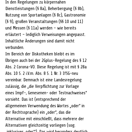
In den Regelungen zu körpernahen 
Dienstleistungen (§ 8a), Beherbergung (§ 8b), 
Nutzung von Sportanlagen (§ 8c), Gastronomie 
(§ 9), großen Veranstaltungen (§§ 10 und 11) 
und Messen (§ 11a) werden – wie bereits 
erläutert – lediglich Verweisungen angepasst. 
Inhaltliche Änderungen sind damit nicht 
verbunden.
Im Bereich der Diskotheken bleibt es im 
Übrigen auch bei der 2Gplus-Regelung des § 12 
Abs. 2 Corona-VO. Diese Regelung ist mit § 28a 
Abs. 10 S. 2 i.V.m. Abs. 8 S. 1 Nr. 3 IfSG-neu 
vereinbar. Demnach ist eine Landesregelung 
zulässig, die „die Verpflichtung zur Vorlage 
eines Impf-, Genesenen- oder Testnachweises“ 
vorsieht. Das ist (entsprechend der 
allgemeinen Verwendung des Wortes „oder“ in 
der Rechtssprache) ein „oder“, das die 
Alternative mit einschließt, dass mehrere der 
Alternativen gleichzeitig vorliegen (sog. 
„inklusives ‚oder‘“). Das wird besonders deutlich 