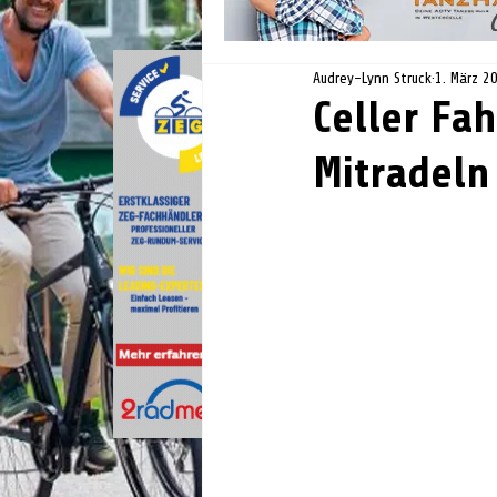
Audrey-Lynn Struck
1. März 2
Celler Fa
Mitradeln