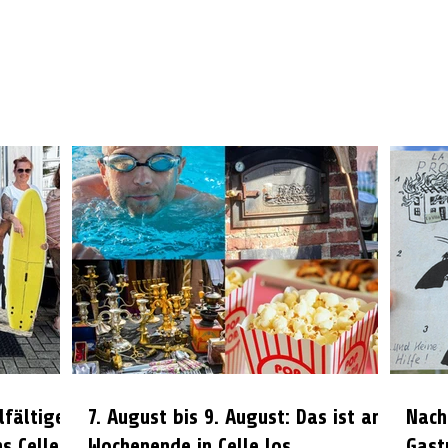
lfältiges
7. August bis 9. August: Das ist am
Nach
s Celle
Wochenende in Celle los
Gast