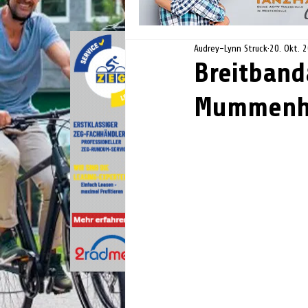
Audrey-Lynn Struck
20. Okt. 
Breitband
Mummenh