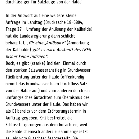
durchlässiger für Salzlauge von der Halde!
In der Antwort auf eine weitere Kleine 
Anfrage im Landtag (Drucksache 18-6804, 
Frage 37 - Umfang der Anlösung der Kalihalde) 
hat die Landesregierung dann schlicht 
behauptet, 
„für eine
 „
Anlösung“ 
(Anmerkung: 
der Kalihalde) 
gibt es nach Auskunft des LBEG 
bisher keine Indizien“.
Doch, es gibt (starke) Indizien. Einmal durch 
den starken Salzwasseranstieg in Grundwasser-
Fließrichtung unter der Halde (offenkundig 
nimmt das Grundwasser beim Durchfluss Salz 
von der Halde auf) und zum anderen durch ein 
umfangreiches Gutachten zum Chemismus des 
Grundwassers unter der Halde. Das haben wir 
als BI bereits vor dem Erörterungstermin in 
Auftrag gegeben. K+S bestreitet die 
Schlussfolgerungen aus dem Gutachten, weil 
die Halde chemisch anders zusammengesetzt 
sei, als vom Gutachter festgestellt. Die 