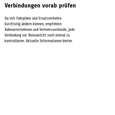
Verbindungen vorab prüfen
Da sich Fahrpläne und Ersatzverkehre 
kurzfristig ändern können, empfehlen 
Bahnunternehmen und Verkehrsverbünde, jede 
Verbindung vor Reiseantritt noch einmal zu 
kontrollieren. Aktuelle Informationen bieten 
die Fahrplanauskünfte von 
Deutscher Bahn
, 
Metronom
 sowie 
S-Bahn Hannover
.
Verkehr
Top Thema
Neueste Meldungen