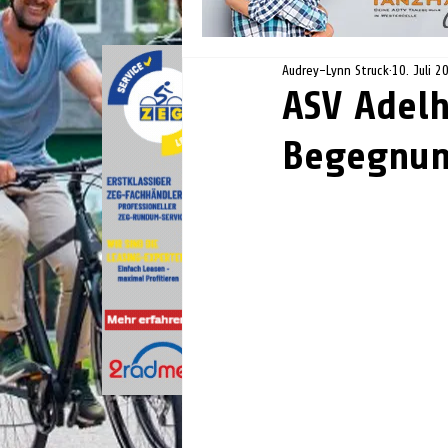
Audrey-Lynn Struck
10. Juli 2
ASV Adelh
Begegnun