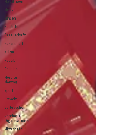
Wathlingen
Wietze
Winsen
Blaulicht
Gesellschaft
Gesundheit
Kultur
Politik
Religion
Wort zum
Montag
Sport
Umwelt
Verbraucher
Vereine +
Organisationen
Wirtschaft