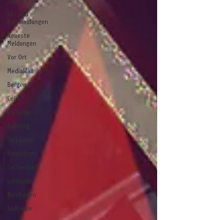
Top Thema
Eil- und
Kurzmeldungen
Neueste
Meldungen
Vor Ort
MediaWall
Bergen
Celle
Eschede
Faßberg
Flotwedel
Hambühren
Lachendorf
Lohheide
Nienhagen
Südheide