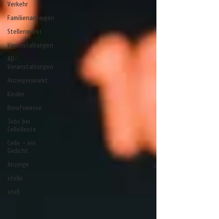
Verkehr
Familienanzeigen
Stellenmarkt
Veranstaltungen
AD-
Veranstaltungen
Anzeigenmarkt
Kinder
Berufsmesse
Jobs bei
CelleHeute
Celle - ein
Gedicht
Anzeige
stelle
stell