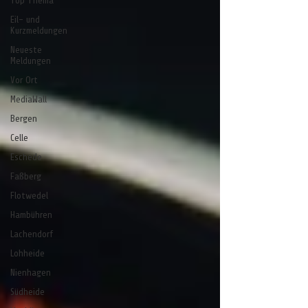
Top Thema
Eil- und
Kurzmeldungen
Neueste
Meldungen
Vor Ort
MediaWall
Bergen
Celle
Eschede
Faßberg
Flotwedel
Hambühren
Lachendorf
Lohheide
Nienhagen
Südheide