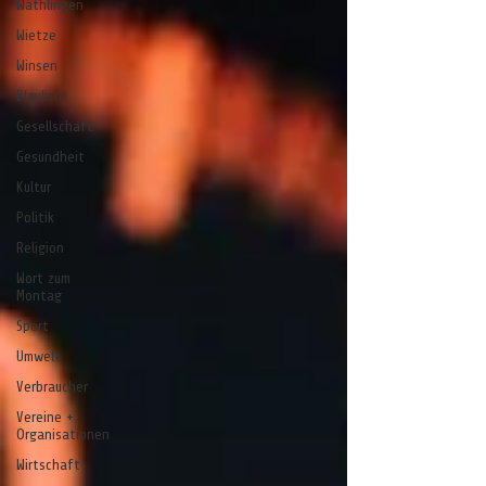
Wathlingen
Wietze
Winsen
Blaulicht
Gesellschaft
Gesundheit
Kultur
Politik
Religion
Wort zum
Montag
Sport
Umwelt
Verbraucher
Vereine +
Organisationen
Wirtschaft