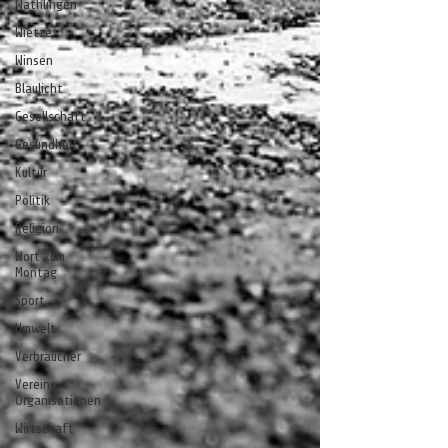
Wathlingen
Wietze
Winsen
Blaulicht
Gesellschaft
Gesundheit
Kultur
Politik
Religion
Wort zum
Montag
Sport
Umwelt
Verbraucher
Vereine +
Organisationen
Wirtschaft