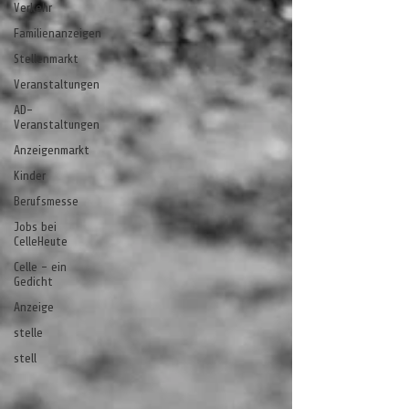
Verkehr
Familienanzeigen
Stellenmarkt
Veranstaltungen
AD-
Veranstaltungen
Anzeigenmarkt
Kinder
Berufsmesse
Jobs bei
CelleHeute
Celle - ein
Gedicht
Anzeige
stelle
stell