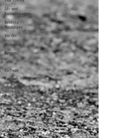
Top Thema
Eil- und
Kurzmeldungen
Neueste
Meldungen
Vor Ort
MediaWall
Bergen
Celle
Eschede
Faßberg
Flotwedel
Hambühren
Lachendorf
Lohheide
Nienhagen
Südheide