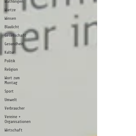
Wathlingen
Wietze
Winsen
Blaulicht
Gesellschaft
Gesundheit
Kultur
Politik
Religion
Wort zum
Montag
Sport
Umwelt
Verbraucher
Vereine +
Organisationen
Wirtschaft