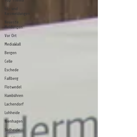
Top Thema
Eil- und
Kurzmeldungen
Neueste
Meldungen
Vor Ort
MediaWall
Bergen
Celle
Eschede
Faßberg
Flotwedel
Hambühren
Lachendorf
Lohheide
Nienhagen
Südheide