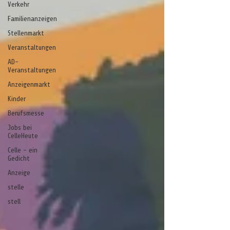
Verkehr
Familienanzeigen
Stellenmarkt
Veranstaltungen
AD-
Veranstaltungen
Anzeigenmarkt
Kinder
Berufsmesse
Jobs bei
CelleHeute
Celle - ein
Gedicht
Anzeige
stelle
stell