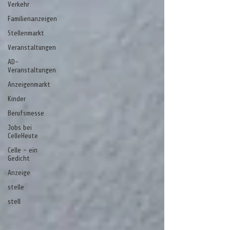
Verkehr
Familienanzeigen
Stellenmarkt
Veranstaltungen
AD-
Veranstaltungen
Anzeigenmarkt
Kinder
Berufsmesse
Jobs bei
CelleHeute
Celle - ein
Gedicht
Anzeige
stelle
stell