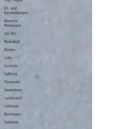
Top Thema
Eil- und
Kurzmeldungen
Neueste
Meldungen
Vor Ort
MediaWall
Bergen
Celle
Eschede
Faßberg
Flotwedel
Hambühren
Lachendorf
Lohheide
Nienhagen
Südheide