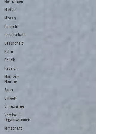
Wathlingen
Wietze
Winsen
Blaulicht
Gesellschaft
Gesundheit
Kultur
Politik
Religion
Wort zum
Montag
Sport
Umwelt
Verbraucher
Vereine +
Organisationen
Wirtschaft