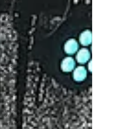
Wathlingen
Wietze
Winsen
Blaulicht
Gesellschaft
Gesundheit
Kultur
Politik
Religion
Wort zum
Montag
Sport
Umwelt
Verbraucher
Vereine +
Organisationen
Wirtschaft