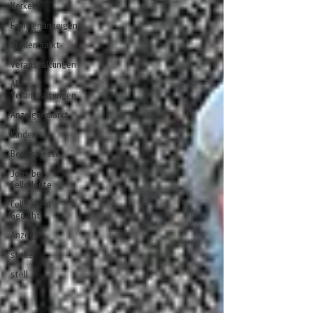
Verkehr
Familienanzeigen
Stellenmarkt
Veranstaltungen
AD-
Veranstaltungen
Anzeigenmarkt
Kinder
Berufsmesse
Jobs bei
CelleHeute
Celle - ein
Gedicht
Anzeige
stelle
stell