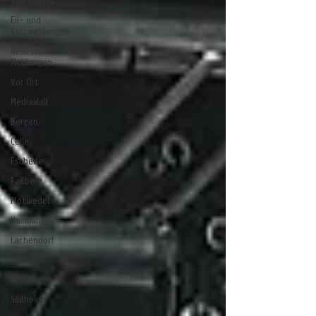
Top Thema
Eil- und
Kurzmeldungen
Neueste
Meldungen
Vor Ort
MediaWall
Bergen
Celle
Eschede
Faßberg
Flotwedel
Hambühren
Lachendorf
Lohheide
Nienhagen
Südheide