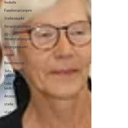
Verkehr
Familienanzeigen
Stellenmarkt
Veranstaltungen
AD-
Veranstaltungen
Anzeigenmarkt
Kinder
Berufsmesse
Jobs bei
CelleHeute
Celle - ein
Gedicht
Anzeige
stelle
stell