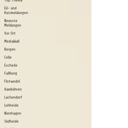
Top Thema
Eil- und
Kurzmeldungen
Neueste
Meldungen
Vor Ort
MediaWall
Bergen
Celle
Eschede
Faßberg
Flotwedel
Hambühren
Lachendorf
Lohheide
Nienhagen
Südheide