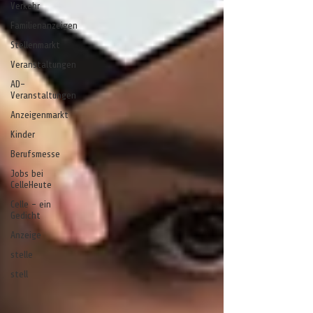
Verkehr
Familienanzeigen
Stellenmarkt
Veranstaltungen
AD-
Veranstaltungen
Anzeigenmarkt
Kinder
Berufsmesse
Jobs bei
CelleHeute
Celle - ein
Gedicht
Anzeige
stelle
stell