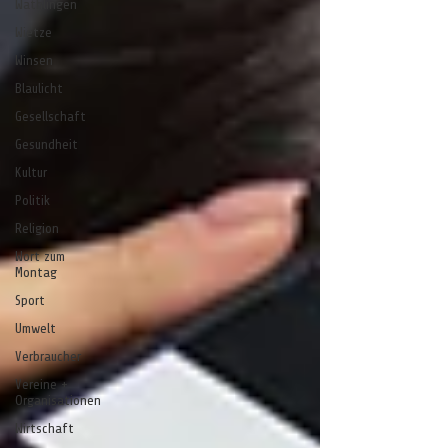
Wathlingen
Wietze
Winsen
Blaulicht
Gesellschaft
Gesundheit
Kultur
Politik
Religion
Wort zum
Montag
Sport
Umwelt
Verbraucher
Vereine +
Organisationen
Wirtschaft