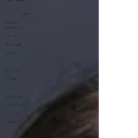
Top Thema
Eil- und
Kurzmeldungen
Neueste
Meldungen
Vor Ort
MediaWall
Bergen
Celle
Eschede
Faßberg
Flotwedel
Hambühren
Lachendorf
Lohheide
Nienhagen
Südheide