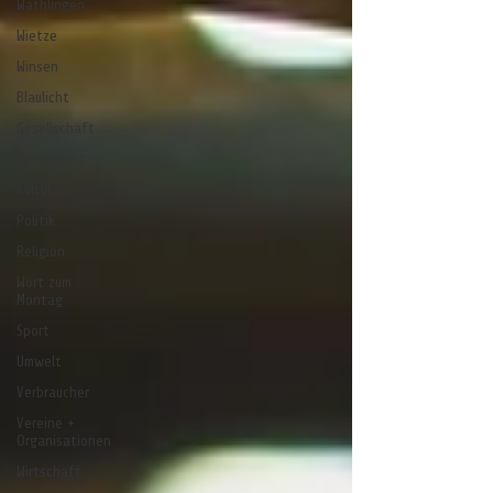
Wathlingen
Wietze
Winsen
Blaulicht
Gesellschaft
Gesundheit
Kultur
Politik
Religion
Wort zum
Montag
Sport
Umwelt
Verbraucher
Vereine +
Organisationen
Wirtschaft