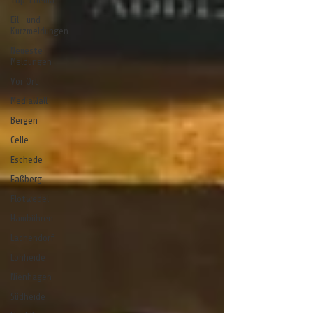
Top Thema
Eil- und
Kurzmeldungen
Neueste
Meldungen
Vor Ort
MediaWall
Bergen
Celle
Eschede
Faßberg
Flotwedel
Hambühren
Lachendorf
Lohheide
Nienhagen
Südheide