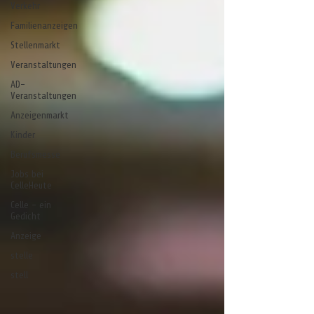
Verkehr
Familienanzeigen
Stellenmarkt
Veranstaltungen
AD-
Veranstaltungen
Anzeigenmarkt
Kinder
Berufsmesse
Jobs bei
CelleHeute
Celle - ein
Gedicht
Anzeige
stelle
stell