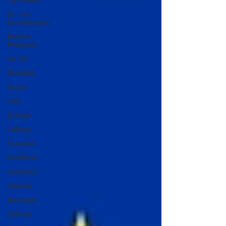
Top Thema
Eil- und
Kurzmeldungen
Neueste
Meldungen
Vor Ort
MediaWall
Bergen
Celle
Eschede
Faßberg
Flotwedel
Hambühren
Lachendorf
Lohheide
Nienhagen
Südheide