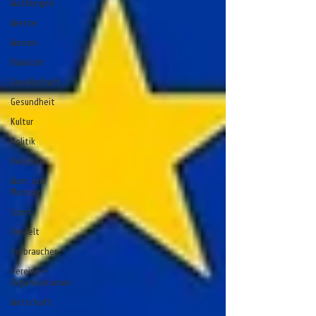
Wathlingen
Wietze
Winsen
Blaulicht
Gesellschaft
Gesundheit
Kultur
Politik
Religion
Wort zum
Montag
Sport
Umwelt
Verbraucher
Vereine +
Organisationen
Wirtschaft