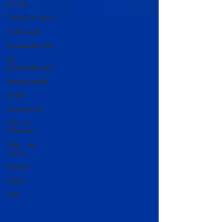
Verkehr
Familienanzeigen
Stellenmarkt
Veranstaltungen
AD-
Veranstaltungen
Anzeigenmarkt
Kinder
Berufsmesse
Jobs bei
CelleHeute
Celle - ein
Gedicht
Anzeige
stelle
stell