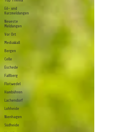
Top Thema
Eil- und
Kurzmeldungen
Neueste
Meldungen
Vor Ort
MediaWall
Bergen
Celle
Eschede
Faßberg
Flotwedel
Hambühren
Lachendorf
Lohheide
Nienhagen
Südheide