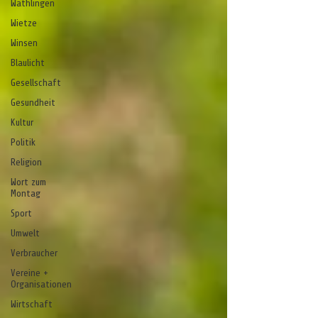
Wathlingen
Wietze
Winsen
Blaulicht
Gesellschaft
Gesundheit
Kultur
Politik
Religion
Wort zum
Montag
Sport
Umwelt
Verbraucher
Vereine +
Organisationen
Wirtschaft