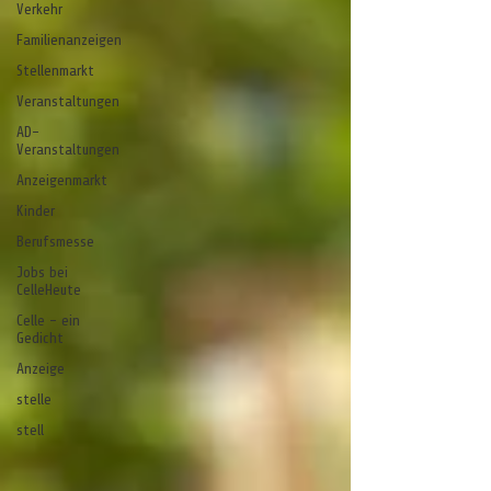
Verkehr
Familienanzeigen
Stellenmarkt
Veranstaltungen
AD-
Veranstaltungen
Anzeigenmarkt
Kinder
Berufsmesse
Jobs bei
CelleHeute
Celle - ein
Gedicht
Anzeige
stelle
stell