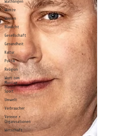
Wathlingen
Wietze
Winsen
Blaulicht
Gesellschaft
Gesundheit
Kultur
Politik
Religion
Wort zum
Montag
Sport
Umwelt
Verbraucher
Vereine +
Organisationen
Wirtschaft