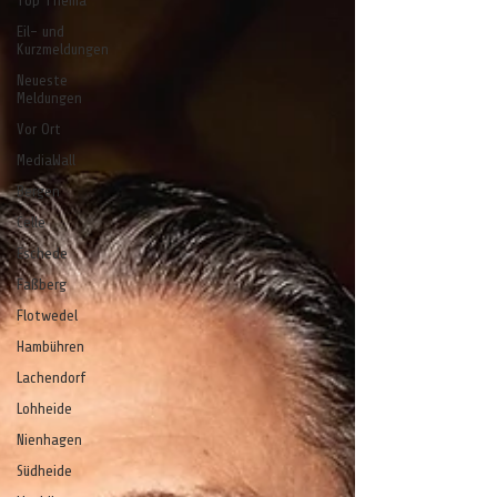
Top Thema
Eil- und
Kurzmeldungen
Neueste
Meldungen
Vor Ort
MediaWall
Bergen
Celle
Eschede
Faßberg
Flotwedel
Hambühren
Lachendorf
Lohheide
Nienhagen
Südheide