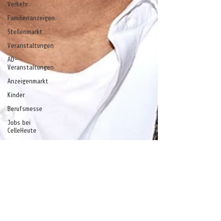
Verkehr
Familienanzeigen
Stellenmarkt
Veranstaltungen
AD-
Veranstaltungen
Anzeigenmarkt
Kinder
Berufsmesse
Jobs bei
CelleHeute
Celle - ein
Gedicht
Anzeige
stelle
stell