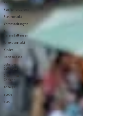
Verkehr
Familienanzeigen
Stellenmarkt
Veranstaltungen
AD-
Veranstaltungen
Anzeigenmarkt
Kinder
Berufsmesse
Jobs bei
CelleHeute
Celle - ein
Gedicht
Anzeige
stelle
stell