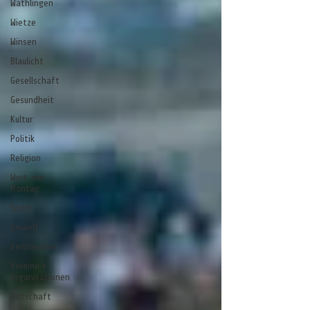
Wathlingen
Wietze
Winsen
Blaulicht
Gesellschaft
Gesundheit
Kultur
Politik
Religion
Wort zum
Montag
Sport
Umwelt
Verbraucher
Vereine +
Organisationen
Wirtschaft