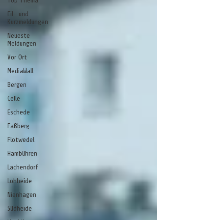
Top Thema
Eil- und
Kurzmeldungen
Neueste
Meldungen
Vor Ort
MediaWall
Bergen
Celle
Eschede
Faßberg
Flotwedel
Hambühren
Lachendorf
Lohheide
Nienhagen
Südheide