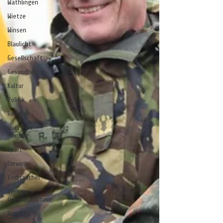
Wathlingen
Wietze
Winsen
Blaulicht
Gesellschaft
Gesundheit
Kultur
Politik
Religion
Wort zum
Montag
Sport
Umwelt
Verbraucher
Vereine +
Organisationen
Wirtschaft