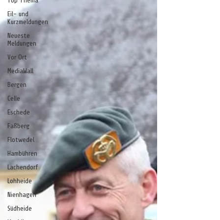
Top Thema
Eil- und
Kurzmeldungen
Neueste
Meldungen
Vor Ort
MediaWall
Bergen
Celle
Eschede
Faßberg
Flotwedel
Hambühren
Lachendorf
Lohheide
Nienhagen
Südheide