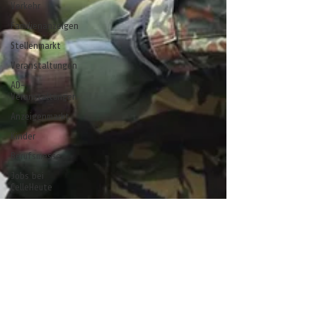
Verkehr
Familienanzeigen
Stellenmarkt
Veranstaltungen
AD-
Veranstaltungen
Anzeigenmarkt
Kinder
Berufsmesse
Jobs bei
CelleHeute
Celle - ein
Gedicht
Anzeige
stelle
stell