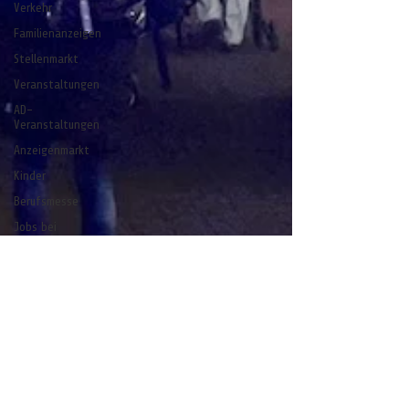
Verkehr
Familienanzeigen
Stellenmarkt
Veranstaltungen
AD-
Veranstaltungen
Anzeigenmarkt
Kinder
Berufsmesse
Jobs bei
CelleHeute
Celle - ein
Gedicht
Anzeige
stelle
stell