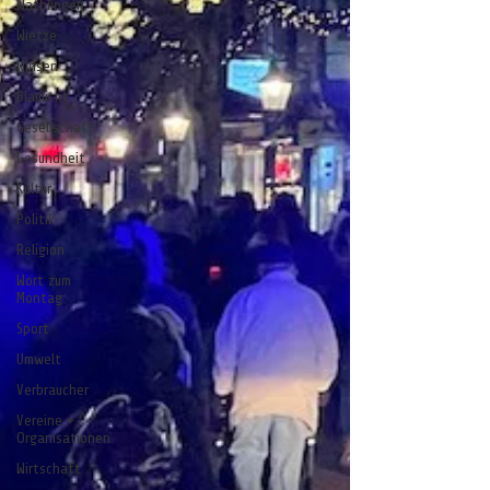
Wathlingen
Wietze
Winsen
Blaulicht
Gesellschaft
Gesundheit
Kultur
Politik
Religion
Wort zum
Montag
Sport
Umwelt
Verbraucher
Vereine +
Organisationen
Wirtschaft