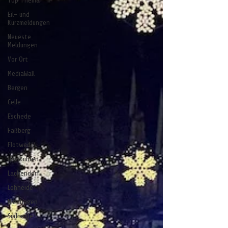
Top Thema
Eil- und
Kurzmeldungen
Neueste
Meldungen
Vor Ort
MediaWall
Bergen
Celle
Eschede
Faßberg
Flotwedel
Hambühren
Lachendorf
Lohheide
Nienhagen
Südheide