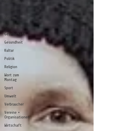
Wathlingen
Wietze
Winsen
Blaulicht
Gesellschaft
Gesundheit
Kultur
Politik
Religion
Wort zum
Montag
Sport
Umwelt
Verbraucher
Vereine +
Organisationen
Wirtschaft