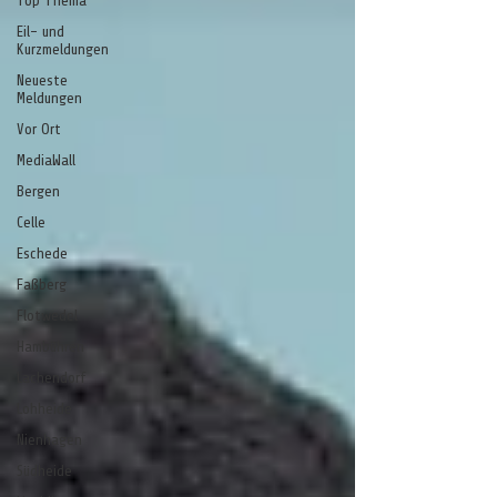
Top Thema
Eil- und
Kurzmeldungen
Neueste
Meldungen
Vor Ort
MediaWall
Bergen
Celle
Eschede
Faßberg
Flotwedel
Hambühren
Lachendorf
Lohheide
Nienhagen
Südheide