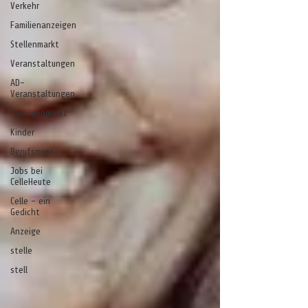
Verkehr
Familienanzeigen
Stellenmarkt
Veranstaltungen
AD-
Veranstaltungen
Anzeigenmarkt
Kinder
Berufsmesse
Jobs bei
CelleHeute
Celle - ein
Gedicht
Anzeige
stelle
stell