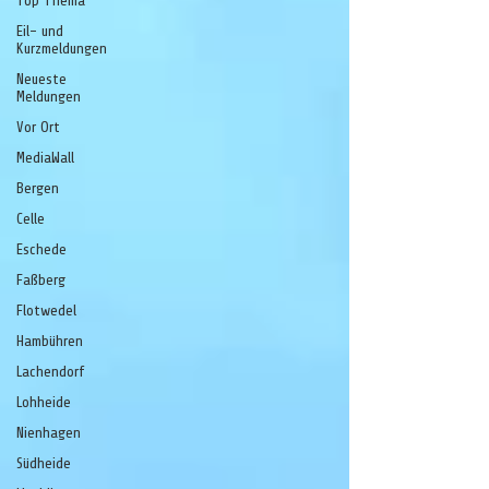
Top Thema
Eil- und
Kurzmeldungen
Neueste
Meldungen
Vor Ort
MediaWall
Bergen
Celle
Eschede
Faßberg
Flotwedel
Hambühren
Lachendorf
Lohheide
Nienhagen
Südheide