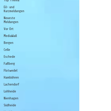
Top Thema
Eil- und
Kurzmeldungen
Neueste
Meldungen
Vor Ort
MediaWall
Bergen
Celle
Eschede
Faßberg
Flotwedel
Hambühren
Lachendorf
Lohheide
Nienhagen
Südheide