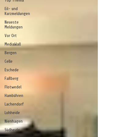
Top Thema
Eil- und
Kurzmeldungen
Neueste
Meldungen
Vor Ort
MediaWall
Bergen
Celle
Eschede
Faßberg
Flotwedel
Hambühren
Lachendorf
Lohheide
Nienhagen
Südheide