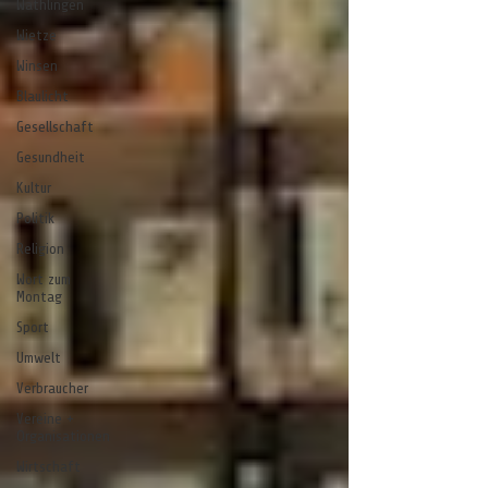
Wathlingen
Wietze
Winsen
Blaulicht
Gesellschaft
Gesundheit
Kultur
Politik
Religion
Wort zum
Montag
Sport
Umwelt
Verbraucher
Vereine +
Organisationen
Wirtschaft