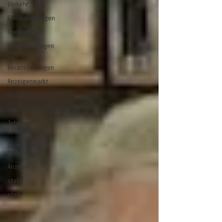
Verkehr
Familienanzeigen
Stellenmarkt
Veranstaltungen
AD-
Veranstaltungen
Anzeigenmarkt
Kinder
Berufsmesse
Jobs bei
CelleHeute
Celle - ein
Gedicht
Anzeige
stelle
stell