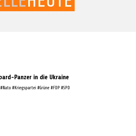
pard-Panzer in die Ukraine
 #Nato #Kriegspartei #Grüne #FDP #SPD