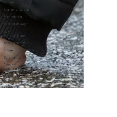
Verkehr
Familienanzeigen
Stellenmarkt
Veranstaltungen
AD-
Veranstaltungen
Anzeigenmarkt
Kinder
Berufsmesse
Jobs bei
CelleHeute
Celle - ein
Gedicht
Anzeige
stelle
stell