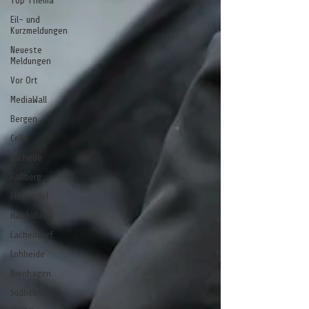
Top Thema
Eil- und
Kurzmeldungen
Neueste
Meldungen
Vor Ort
MediaWall
Bergen
Celle
Eschede
Faßberg
Flotwedel
Hambühren
Lachendorf
Lohheide
Nienhagen
Südheide