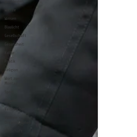
Wathlingen
Wietze
Winsen
Blaulicht
Gesellschaft
Gesundheit
Kultur
Politik
Religion
Wort zum
Montag
Sport
Umwelt
Verbraucher
Vereine +
Organisationen
Wirtschaft