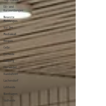
Top Thema
Eil- und
Kurzmeldungen
Neueste
Meldungen
Vor Ort
MediaWall
Bergen
Celle
Eschede
Faßberg
Flotwedel
Hambühren
Lachendorf
Lohheide
Nienhagen
Südheide