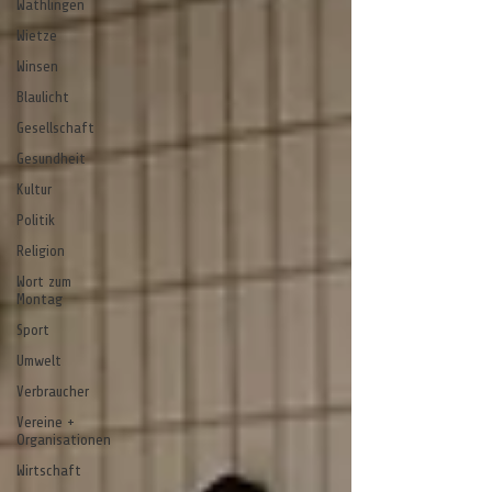
Wathlingen
Wietze
Winsen
Blaulicht
Gesellschaft
Gesundheit
Kultur
Politik
Religion
Wort zum
Montag
Sport
Umwelt
Verbraucher
Vereine +
Organisationen
Wirtschaft