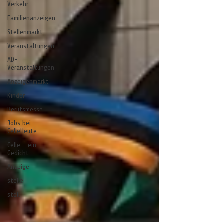
Verkehr
Familienanzeigen
Stellenmarkt
Veranstaltungen
AD-
Veranstaltungen
Anzeigenmarkt
Kinder
Berufsmesse
Jobs bei
CelleHeute
Celle - ein
Gedicht
Anzeige
stelle
stell