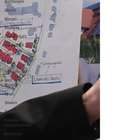
Wathlingen
Wietze
Winsen
Blaulicht
Gesellschaft
Gesundheit
Kultur
Politik
Religion
Wort zum
Montag
Sport
Umwelt
Verbraucher
Vereine +
Organisationen
Wirtschaft