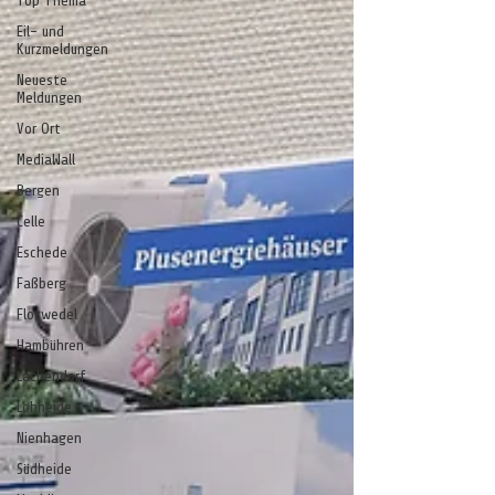
Top Thema
Eil- und
Kurzmeldungen
Neueste
Meldungen
Vor Ort
MediaWall
Bergen
Celle
Eschede
Faßberg
Flotwedel
Hambühren
Lachendorf
Lohheide
Nienhagen
Südheide