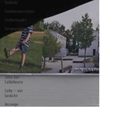
Verkehr
Familienanzeigen
Stellenmarkt
Veranstaltungen
AD-
Veranstaltungen
Anzeigenmarkt
Kinder
Berufsmesse
Jobs bei
CelleHeute
Celle - ein
Gedicht
Anzeige
stelle
stell