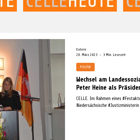
Extern
20. März 2023
3 Min. Lesezeit
POLITIK
Wechsel am Landessozia
Peter Heine als Präside
CELLE. Im Rahmen eines #Festaktes
Niedersächsische #Justizm