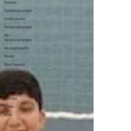
Verkehr
Familienanzeigen
Stellenmarkt
Veranstaltungen
AD-
Veranstaltungen
Anzeigenmarkt
Kinder
Berufsmesse
Jobs bei
CelleHeute
Celle - ein
Gedicht
Anzeige
stelle
stell