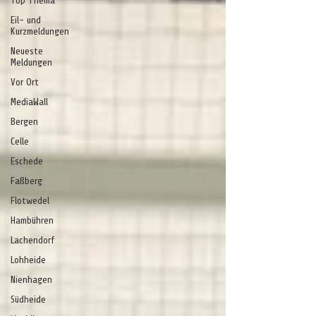
Top Thema
Eil- und
Kurzmeldungen
Neueste
Meldungen
Vor Ort
MediaWall
Bergen
Celle
Eschede
Faßberg
Flotwedel
Hambühren
Lachendorf
Lohheide
Nienhagen
Südheide