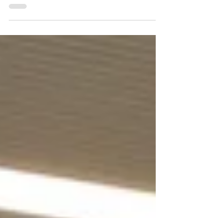
die #Lumberjacks U14 zum zweiten Auswärtsspiel in
Folge nach #Großburgwedel. Im Hinspiel...