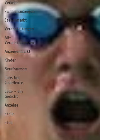
Verkehr
Familienanzeigen
Stellenmarkt
Veranstaltungen
AD-
Veranstaltungen
Anzeigenmarkt
Kinder
Berufsmesse
Jobs bei
CelleHeute
Celle - ein
Gedicht
Anzeige
stelle
stell