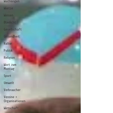
Wathlingen
Wietze
Winsen
Blaulicht
Gesellschaft
Gesundheit
Kultur
Politik
Religion
Wort zum
Montag
Sport
Umwelt
Verbraucher
Vereine +
Organisationen
Wirtschaft