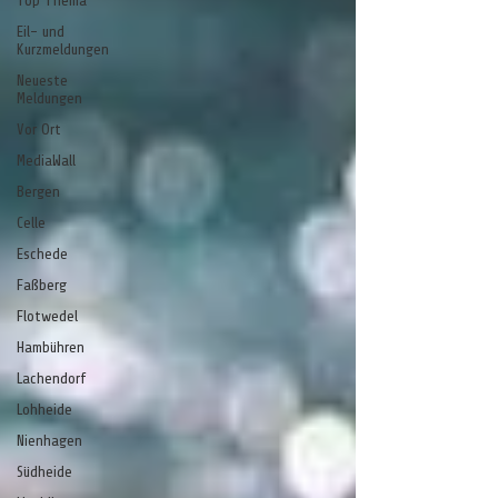
Top Thema
Eil- und
Kurzmeldungen
Neueste
Meldungen
Vor Ort
MediaWall
Bergen
Celle
Eschede
Faßberg
Flotwedel
Hambühren
Lachendorf
Lohheide
Nienhagen
Südheide