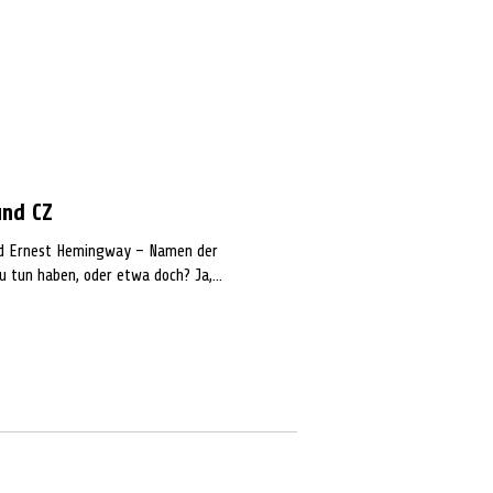
und CZ
und Ernest Hemingway – Namen der
zu tun haben, oder etwa doch? Ja,...