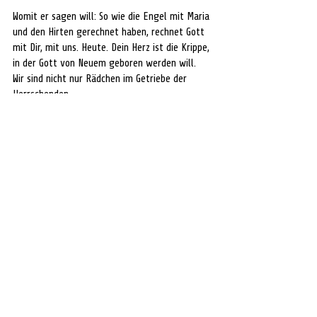
Womit er sagen will: So wie die Engel mit Maria 
und den Hirten gerechnet haben, rechnet Gott 
mit Dir, mit uns. Heute. Dein Herz ist die Krippe, 
in der Gott von Neuem geboren werden will.
Wir sind nicht nur Rädchen im Getriebe der 
Herrschenden. 
Wir sollen uns verstehen lernen als Menschen, 
die ihre Freiheit gebrauchen, Salz der Erde zu 
sein und Licht der Welt. Das ist das Neuartige 
an Jesu Programm: 
Die Verhältnisse von oben und unten müssen 
nicht ewig bleiben. 
Diese Hierarchie ist ein Kennzeichen der alten 
Zeitrechnung – in der neuen Zeit können die 
Kleinen ganz groß werden,  und die Großen 
vergeben sich nichts, wenn sie sich klein 
machen und mal nicht im Rampenlicht stehen.