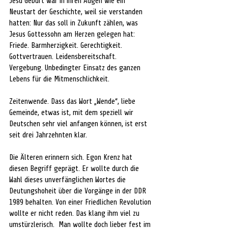
Jesu Geburt war in ihren Augen wie ein 
Neustart der Geschichte, weil sie verstanden 
hatten: Nur das soll in Zukunft zählen, was 
Jesus Gottessohn am Herzen gelegen hat: 
Friede. Barmherzigkeit. Gerechtigkeit. 
Gottvertrauen. Leidensbereitschaft. 
Vergebung. Unbedingter Einsatz des ganzen 
Lebens für die Mitmenschlichkeit. 
Zeitenwende. Dass das Wort „Wende“, liebe 
Gemeinde, etwas ist, mit dem speziell wir 
Deutschen sehr viel anfangen können, ist erst 
seit drei Jahrzehnten klar. 
Die Älteren erinnern sich. Egon Krenz hat 
diesen Begriff geprägt. Er wollte durch die 
Wahl dieses unverfänglichen Wortes die 
Deutungshoheit über die Vorgänge in der DDR 
1989 behalten. Von einer Friedlichen Revolution 
wollte er nicht reden. Das klang ihm viel zu 
umstürzlerisch.  Man wollte doch lieber fest im 