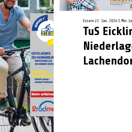
Extern
22. Jan. 2024
1 Min. L
TuS Eickl
Niederlag
Lachendo