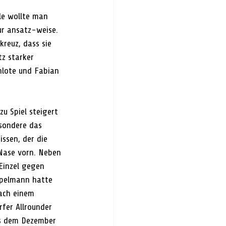
le wollte man 
ur ansatz-weise. 
reuz, dass sie 
z starker 
hlote und Fabian 
u Spiel steigert 
sondere das 
ssen, der die 
Nase vorn. Neben 
Einzel gegen 
epelmann hatte 
ach einem 
fer Allrounder 
us dem Dezember 