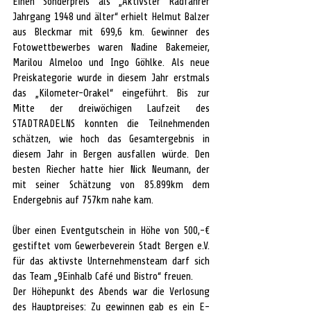
Einen Sonderpreis als „Aktivster Radfahrer 
Jahrgang 1948 und älter“ erhielt Helmut Balzer 
aus Bleckmar mit 699,6 km. Gewinner des 
Fotowettbewerbes waren Nadine Bakemeier, 
Marilou Almeloo und Ingo Göhlke. Als neue 
Preiskategorie wurde in diesem Jahr erstmals 
das „Kilometer-Orakel“ eingeführt. Bis zur 
Mitte der dreiwöchigen Laufzeit des 
STADTRADELNS konnten die Teilnehmenden 
schätzen, wie hoch das Gesamtergebnis in 
diesem Jahr in Bergen ausfallen würde. Den 
besten Riecher hatte hier Nick Neumann, der 
mit seiner Schätzung von 85.899km dem 
Endergebnis auf 757km nahe kam.
Über einen Eventgutschein in Höhe von 500,-€ 
gestiftet vom Gewerbeverein Stadt Bergen e.V. 
für das aktivste Unternehmensteam darf sich 
das Team „9Einhalb Café und Bistro“ freuen.
Der Höhepunkt des Abends war die Verlosung 
des Hauptpreises: Zu gewinnen gab es ein E-