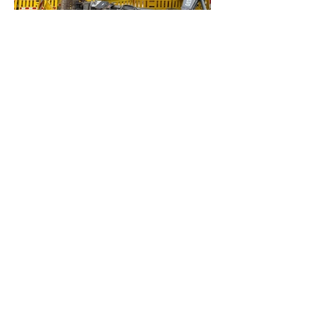
32-Jähriger stirbt bei Unfall mit Bagger:
Teil der Wittinger Straße derzeit
gesperrt