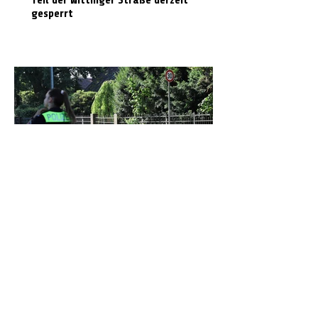
gesperrt
Laserpistole und Verkehrserziehung: Mit
der Polizei Celle auf Temposünder-Jagd