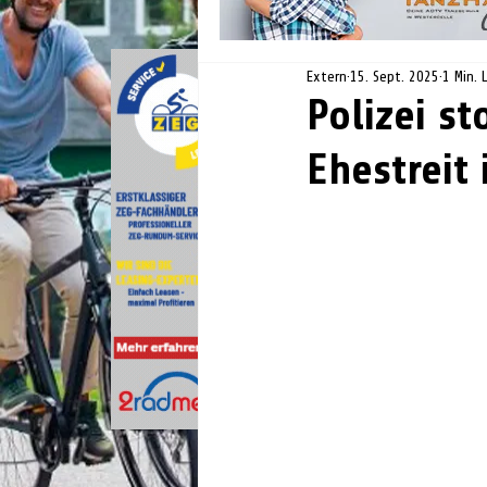
Extern
15. Sept. 2025
1 Min. 
Polizei s
Ehestreit