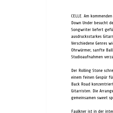
CELLE. Am kommenden Fr
Down Under besucht der
Songwriter liefert gef
ausdrucksstarkes Gitar
Verschiedene Genres wie
Ohrwürmer, sanfte Ball
Studioaufnahmen verza
Der Rolling Stone schre
einem feinen Gespür f
Back Road konzentriert
Gitarristen. Die Arran
gemeinsamen sweet spo
Faulkner ist in der in