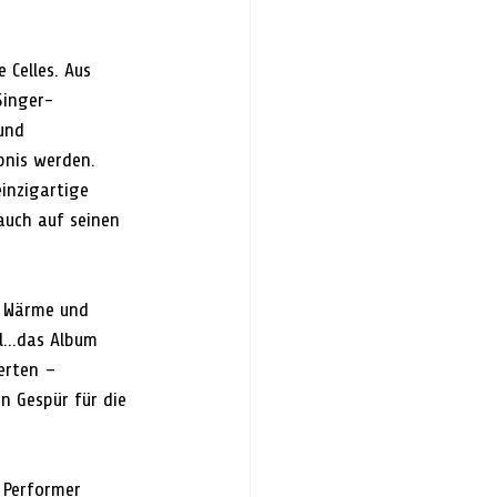
Celles. Aus 
Singer-
und 
bnis werden. 
inzigartige 
auch auf seinen 
r Wärme und 
ul…das Album 
erten – 
n Gespür für die 
-Performer 