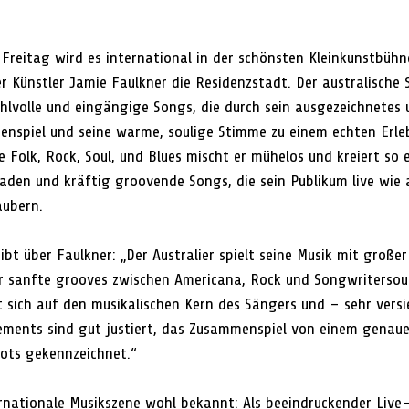
eitag wird es international in der schönsten Kleinkunstbühne 
 Künstler Jamie Faulkner die Residenzstadt. Der australische 
ühlvolle und eingängige Songs, die durch sein ausgezeichnetes 
renspiel und seine warme, soulige Stimme zu einem echten Erle
 Folk, Rock, Soul, und Blues mischt er mühelos und kreiert so e
aden und kräftig groovende Songs, die sein Publikum live wie 
ubern.
ibt über Faulkner: „Der Australier spielt seine Musik mit große
ür sanfte grooves zwischen Americana, Rock und Songwriterso
 sich auf den musikalischen Kern des Sängers und – sehr versi
gements sind gut justiert, das Zusammenspiel von einem genaue
ts gekennzeichnet.“
ternationale Musikszene wohl bekannt: Als beeindruckender Live