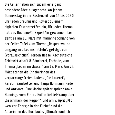
Die Celler haben sich zudem eine ganz 
besondere Idee ausgedacht. An jedem 
Donnerstag in der Fastenzeit von 19 bis 20:30 
Uhr laden Greunig und Rollert zu einem 
digitalen Fastentreffen ein, für jedes Thema 
hat das Duo eine*n Expert*in gewonnen. Los 
geht es am 10. März mit Marianne Schiano von 
der Celler Tafel zum Thema „Respektvollen 
Umgang mit Lebensmitteln“, gefolgt von 
(voraussichtlich) Torben Heese, Aschauteiche 
Teichwirtschaft & Räucherei, Eschede, zum 
Thema „Leben im Wasser“ am 17. März. Am 24. 
März stehen die Inhaberinnen des 
verpackungsfreien Ladens „Die Loserei“, 
Kerstin Vansbotter und Tanja Hohmann, Rede 
und Antwort. Eine Woche später spricht Anke 
Hennings vom Elbers Hof in Nettelskamp über 
„Geschmack der Region“. Und am 7. April „Mit 
weniger Energie in der Küche“ sind die 
Autorinnen des Kochbuchs „Klimafreundlich 