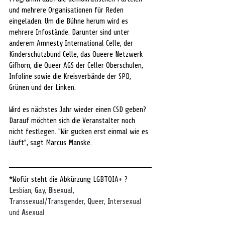
und mehrere Organisationen für Reden 
eingeladen. Um die Bühne herum wird es 
mehrere Infostände. Darunter sind unter 
anderem Amnesty International Celle, der 
Kinderschutzbund Celle, das Queere Netzwerk 
Gifhorn, die Queer AGS der Celler Oberschulen, 
Infoline sowie die Kreisverbände der SPD, 
Grünen und der Linken.
Wird es nächstes Jahr wieder einen CSD geben? 
Darauf möchten sich die Veranstalter noch 
nicht festlegen. "Wir gucken erst einmal wie es 
läuft", sagt Marcus Manske.
*Wofür steht die Abkürzung LGBTQIA+ ?
L
esbian, 
G
ay, 
B
isexual, 
T
ranssexual/
T
ransgender, 
Q
ueer, 
I
ntersexual 
und 
A
sexual