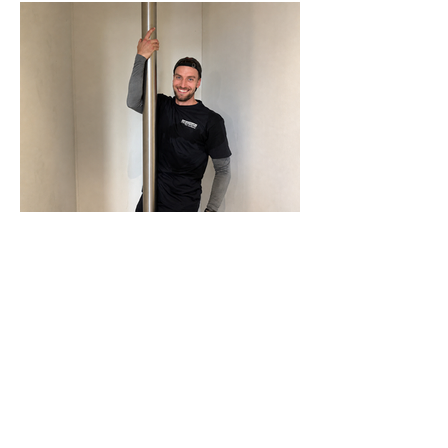
N-Joy-Challenge in Celle: Moderator
rutscht 143 Mal die Feuerwehrstange
runter