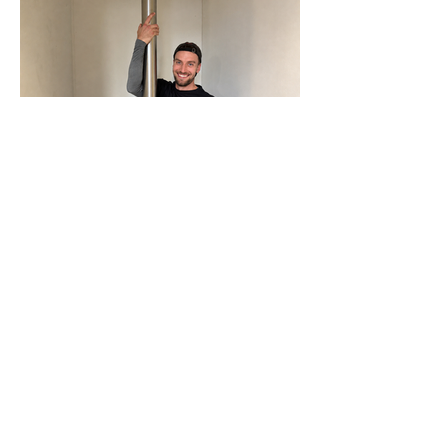
N-Joy-Challenge in Celle: Moderator
rutscht 143 Mal die Feuerwehrstange
runter