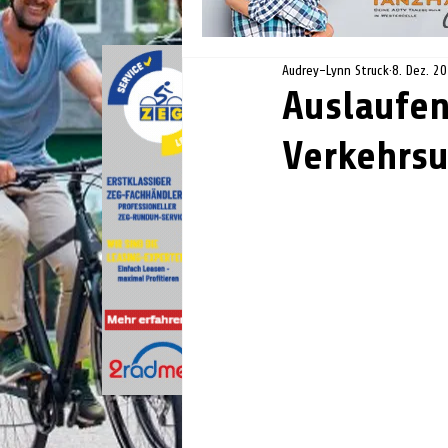
Audrey-Lynn Struck
8. Dez. 2
Auslaufen
Verkehrsu