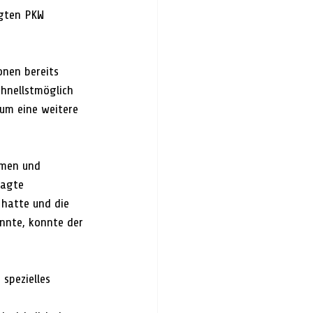
igten PKW 
onen bereits 
hnellstmöglich 
um eine weitere 
mmen und 
ragte 
hatte und die 
nnte, konnte der 
spezielles 