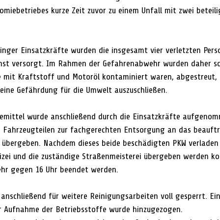
omiebetriebes kurze Zeit zuvor zu einem Unfall mit zwei beteil
linger Einsatzkräfte wurden die insgesamt vier verletzten Pers
nst versorgt. Im Rahmen der Gefahrenabwehr wurden daher sc
e mit Kraftstoff und Motoröl kontaminiert waren, abgestreut, 
eine Gefährdung für die Umwelt auszuschließen.
emittel wurde anschließend durch die Einsatzkräfte aufgeno
 Fahrzeugteilen zur fachgerechten Entsorgung an das beauft
übergeben. Nachdem dieses beide beschädigten PKW verladen 
olizei und die zuständige Straßenmeisterei übergeben werden ko
ehr gegen 16 Uhr beendet werden.
anschließend für weitere Reinigungsarbeiten voll gesperrt. Ein 
r Aufnahme der Betriebsstoffe wurde hinzugezogen.