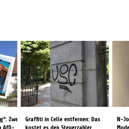
g“: Zwei
Graffiti in Celle entfernen: Das
N-Jo
n AfD-
kostet es den Steuerzahler
Mode