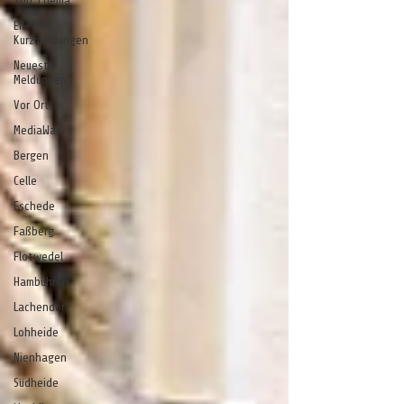
Top Thema
Eil- und
Kurzmeldungen
Neueste
Meldungen
Vor Ort
MediaWall
Bergen
Celle
Eschede
Faßberg
Flotwedel
Hambühren
Lachendorf
Lohheide
Nienhagen
Südheide