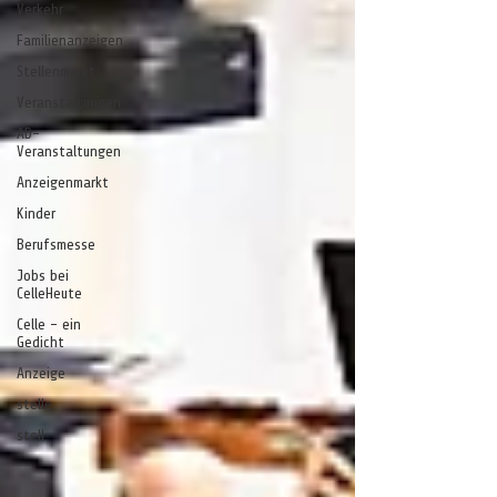
Verkehr
Familienanzeigen
Stellenmarkt
Veranstaltungen
AD-
Veranstaltungen
Anzeigenmarkt
Kinder
Berufsmesse
Jobs bei
CelleHeute
Celle - ein
Gedicht
Anzeige
stelle
stell