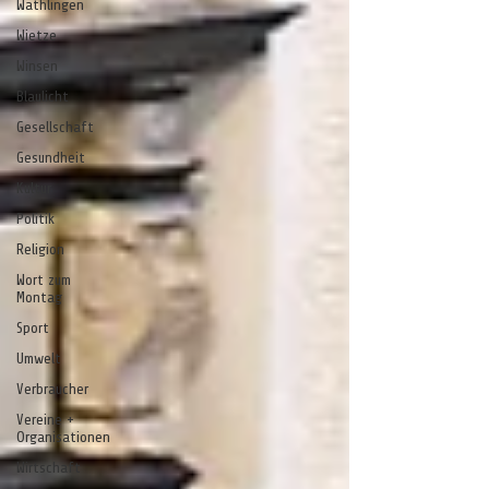
Wathlingen
Wietze
Winsen
Blaulicht
Gesellschaft
Gesundheit
Kultur
Politik
Religion
Wort zum
Montag
Sport
Umwelt
Verbraucher
Vereine +
Organisationen
Wirtschaft