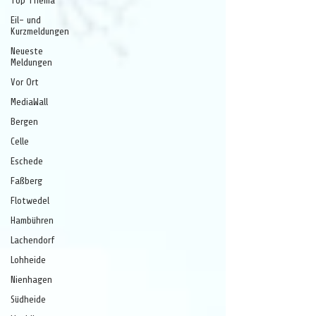
Top Thema
Eil- und
Kurzmeldungen
Neueste
Meldungen
Vor Ort
MediaWall
Bergen
Celle
Eschede
Faßberg
Flotwedel
Hambühren
Lachendorf
Lohheide
Nienhagen
Südheide