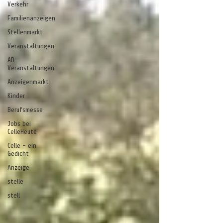
Verkehr
Familienanzeigen
Stellenmarkt
Veranstaltungen
AD-
Veranstaltungen
Anzeigenmarkt
Kinder
Berufsmesse
Jobs bei
CelleHeute
Celle - ein
Gedicht
Anzeige
stelle
stell